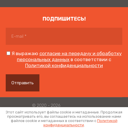
ПОДПИШИТЕСЬ!
Я выражаю
согласие на передачу и обработку
персональных данных
в соответствии с
Политикой конфиденциальности
Отправить
© 2020 - 2026
Политика конфиденциальности
Этот сайт использует файлы cookie и метаданные. Продолжая
просматривать его, вы соглашаетесь на использование нами
файлов cookie и метаданных в соответствии с
Политикой
конфиденциальности
.
сделать сайт
в megagroup.ru